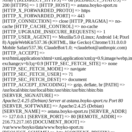
200 [HTTPS] => 1 [HTTP_HOST] => astana.boyko-sport.ru
[HTTP_X_FORWARDED_PROTO] => https
[HTTP_X_FORWARDED_PORT] => 443
[HTTP_CONNECTION] => close [HTTP_PRAGMA] => no-
cache [HTTP_CACHE_CONTROL] => no-cache
[HTTP_UPGRADE_INSECURE_REQUESTS] => 1
[HTTP_USER_AGENT] => Mozilla/5.0 (Linux; Android 14; Pixel
8) AppleWebKit/537.36 (KHTML, like Gecko) Chrome/131.0.0.0
Mobile Safari/537.36; ClaudeBot/1.0; +claudebot@anthropic.com)
[HTTP_ACCEPT] =>
text/html,application/xhtml+xml,application/xml;q=0.9,image/webp,im
exchange;v=b3;q=0.9 [HTTP_SEC_FETCH_SITE] => none
[HTTP_SEC_FETCH_MODE] => navigate
[HTTP_SEC_FETCH_USER] => ?1
[HTTP_SEC_FETCH_DEST] => document
[HTTP_ACCEPT_ENCODING] => gzip, deflate, br [PATH] =>
/usr/local/sbin:/usr/local/bin:/usr/sbin:/usr/bin:/sbin:/bin
[SERVER_SIGNATURE] =>
Apache/2.4.25 (Debian) Server at astana.boyko-sport.ru Port 80
[SERVER_SOFTWARE] => Apache/2.4.25 (Debian)
[SERVER_NAME] => astana.boyko-sport.ru [SERVER_ADDR]
=> 127.0.0.1 [SERVER_PORT] => 80 [REMOTE_ADDR] =>
216.73.217.165 [DOCUMENT_ROOT] =>
/var/www/boyko/data/www/boyko-sport.ru