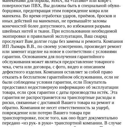
манекенами для борьбы, ММА, на «татами» или ковре с
поверхностью ПВХ, Вы должны быть в специальной обуви-
борцовки, предотвращая этим повреждение ковра или
манекена. Во время отработки ударов, приёмов, бросков и
иных действий на манекенах, не превышайте заломы
конечностей более допустимого, во избежания разрыва
швейных нитей и ткани. При использовании необходимой
экипировки и правильной эксплуатации, Ваш снаряд
прослужит Вам долгие годы без замены и ремонта. Компания
ИП Лымарь В.В., по своему усмотрению, произведет ремонт
или заменит изделие на новое в соответствии с условиями
гарантии. Основанием для получения гарантийного
обслуживания может являться предоставление товарного
чека, счета или договора, с фото, видео и описанием
дефектного изделия. Компания оставляет за собой право
отказать в бесплатном гарантийном обслуживании, если не
были соблюдены условия гарантии, если Покупатель
предоставил недостоверную информацию об эксплуатации
товара, если срок гарантии с даты производства истёк. Эта
гарантия не распространяется на транспортные расходы и
риски, связанные с доставкой Вашего товара на ремонт и
обратно. Компания не несет ответственность за ущерб,
повреждение или потерю Вашего товара при
транспортировке, после того, как оно будет документально
передано «из рук- в руки» транспортной компании. В случае