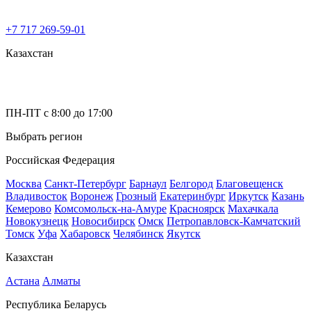
+7 717 269-59-01
Казахстан
ПН-ПТ с 8:00 до 17:00
Выбрать регион
Российская Федерация
Москва
Санкт-Петербург
Барнаул
Белгород
Благовещенск
Владивосток
Воронеж
Грозный
Екатеринбург
Иркутск
Казань
Кемерово
Комсомольск-на-Амуре
Красноярск
Махачкала
Новокузнецк
Новосибирск
Омск
Петропавловск-Камчатский
Томск
Уфа
Хабаровск
Челябинск
Якутск
Казахстан
Астана
Алматы
Республика Беларусь