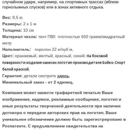
случайном ударе, например, на спортивных трассах (вблизи
горнолыжных спусков)
или в зонах активного отдыха.
Вес:
8,5 кг.
Размеры:
2 х 1 м.
Толщина:
10 см
Материал чехла:
тент ПВХ плотностью 650 грамм/квадратный
метр
Наполнитель:
поролон 22 кг/куб м,
Цвет:
оранжевый, желтый, красный, синий.
На боковой
поверхности изделия нанесен логотип производителя Бойко-Спорт
белой краской.
Гарантия:
детали смотрите
здесь
.
Минимальный заказ
- от 2 единиц.
Компания может нанести трафаретной печатью Ваше
изображение, надписи, рекламные сообщения, логотип и
иные результаты творческой деятельности при наличии
договора о передаче авторских прав на логотип. Ваше
уникальное обозначение должно быть зарегистрировано в
Роспатенте. С предъявлением свидетельства на