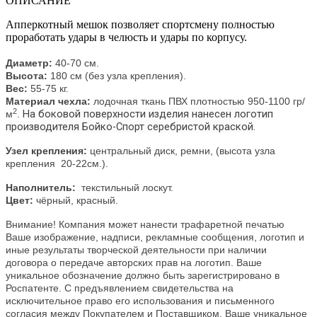
ОПИСАНИЕ
Апперкотный мешок позволяет спортсмену полностью
проработать удары в челюсть и удары по корпусу.
Диаметр:
40-70 см.
Высота:
180 см (без узла крепления).
Вес:
55-75 кг.
Материал чехла:
лодочная ткань ПВХ плотностью 950-1100 гр/
2
На боковой поверхности изделия нанесен логотип
м
.
производителя Бойко-Спорт серебристой краской.
Узел крепления:
центральный диск, ремни, (высота узла
крепления 20-22см.).
Наполнитель:
текстильный лоскут.
Цвет:
чёрный, красный.
Внимание! Компания может нанести трафаретной печатью
Ваше изображение, надписи, рекламные сообщения, логотип и
иные результаты творческой деятельности при наличии
договора о передаче авторских прав на логотип. Ваше
уникальное обозначение должно быть зарегистрировано в
Роспатенте. С предъявлением свидетельства на
исключительное право его использования и письменного
согласия между Покупателем и Поставщиком, Ваше уникальное